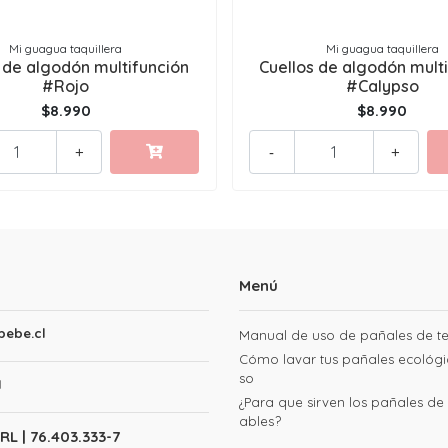
Mi guagua taquillera
Mi guagua taquillera
 de algodón multifunción
Cuellos de algodón mult
#Rojo
#Calypso
$8.990
$8.990
+
-
+
Menú
ebe.cl
Manual de uso de pañales de te
Cómo lavar tus pañales ecológi
so
1
¿Para que sirven los pañales de p
ables?
RL | 76.403.333-7