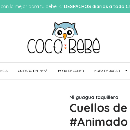
con lo mejor para tu bebé! ♡
DESPACHOS diarios a todo Ch
NCIA
CUIDADO DEL BEBÉ
HORA DE COMER
HORA DE JUGAR
Mi guagua taquillera
Cuellos de
#Animado