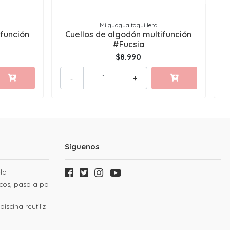
Mi guagua taquillera
ifunción
Cuellos de algodón multifunción
#Fucsia
$8.990
-
+
Síguenos
la
cos, paso a pa
iscina reutiliz