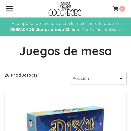
0
Acompañando tu crianza con lo mejor para tu bebé! ♡
DESPACHOS diarios a todo Chile
de 1 a 2 días hábiles ♡
Juegos de mesa
28 Producto(s)