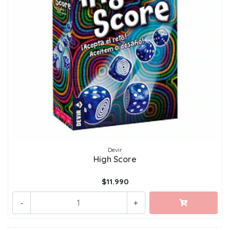
Devir
High Score
$11.990
-
+