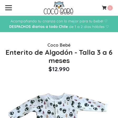
0
Acompañando tu crianza con lo mejor para tu bebé! ♡
DESPACHOS diarios a todo Chile
de 1 a 2 días hábiles ♡
Coco Bebé
Enterito de Algodón - Talla 3 a 6
meses
$12.990