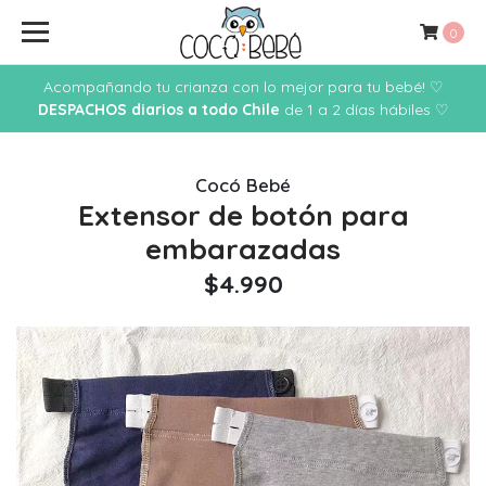
0
Acompañando tu crianza con lo mejor para tu bebé! ♡
DESPACHOS diarios a todo Chile
de 1 a 2 días hábiles ♡
Cocó Bebé
Extensor de botón para
embarazadas
$4.990