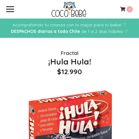
0
Acompañando tu crianza con lo mejor para tu bebé! ♡
DESPACHOS diarios a todo Chile
de 1 a 2 días hábiles ♡
Fractal
¡Hula Hula!
$12.990