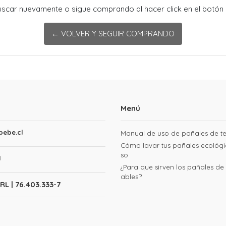
buscar nuevamente o sigue comprando al hacer click en el botón 
← VOLVER Y SEGUIR COMPRANDO
Menú
ebe.cl
Manual de uso de pañales de te
Cómo lavar tus pañales ecológi
so
1
¿Para que sirven los pañales de p
ables?
RL | 76.403.333-7