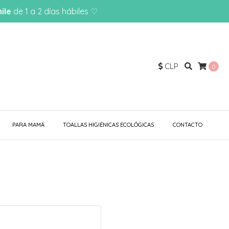
ile
de 1 a 2 días hábiles ♡
CLP
0
PARA MAMÁ
TOALLAS HIGIÉNICAS ECOLÓGICAS
CONTACTO
.