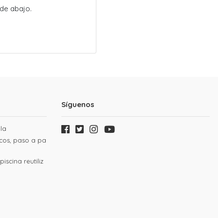
de abajo.
Síguenos
la
cos, paso a pa
iscina reutiliz