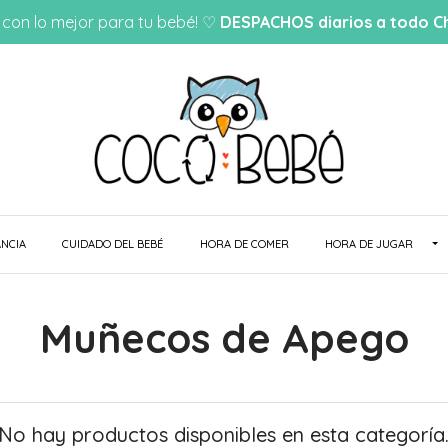
con lo mejor para tu bebé! ♡
DESPACHOS diarios a todo Ch
NCIA
CUIDADO DEL BEBÉ
HORA DE COMER
HORA DE JUGAR
Muñecos de Apego
No hay productos disponibles en esta categoría