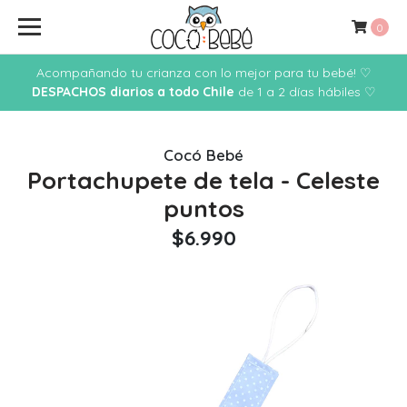
0
Acompañando tu crianza con lo mejor para tu bebé! ♡
DESPACHOS diarios a todo Chile
de 1 a 2 días hábiles ♡
Cocó Bebé
Portachupete de tela - Celeste
puntos
$6.990