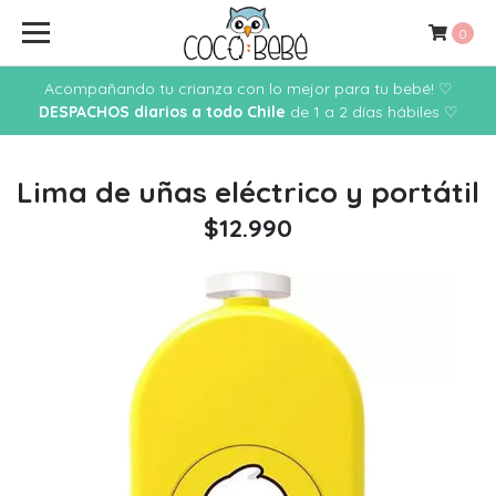
0
Acompañando tu crianza con lo mejor para tu bebé! ♡
DESPACHOS diarios a todo Chile
de 1 a 2 días hábiles ♡
Lima de uñas eléctrico y portátil
$12.990