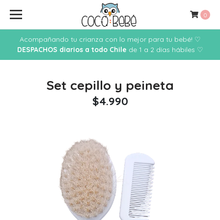
0
Acompañando tu crianza con lo mejor para tu bebé! ♡
DESPACHOS diarios a todo Chile
de 1 a 2 días hábiles ♡
Set cepillo y peineta
$4.990