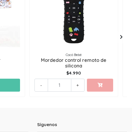
Cocó Bebé
r
Mordedor control remoto de
silicona
$4.990
-
+
Síguenos