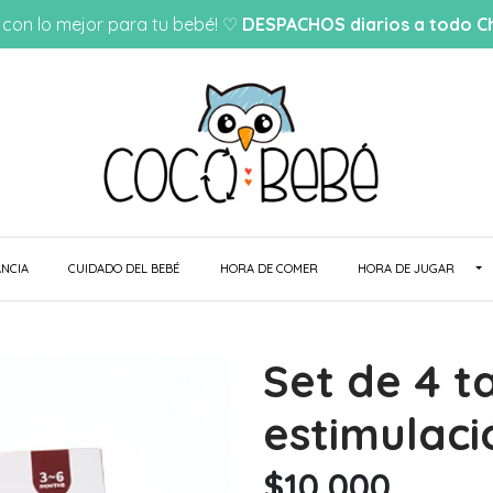
con lo mejor para tu bebé! ♡
DESPACHOS diarios a todo Ch
NCIA
CUIDADO DEL BEBÉ
HORA DE COMER
HORA DE JUGAR
Set de 4 t
estimulac
$10.000