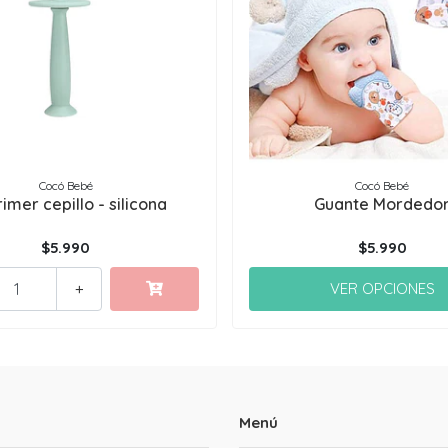
Cocó Bebé
Cocó Bebé
rimer cepillo - silicona
Guante Mordedo
$5.990
$5.990
VER OPCIONES
+
Menú